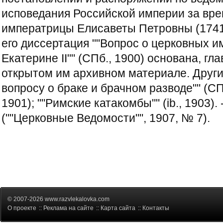
исповедания Российской империи за вр
императрицы Елисаветы Петровны (1741 
его диссертация ""Вопрос о церковных 
Екатерине II"" (СПб., 1900) основана, гл
открытом им архивном материале. Други
вопросу о браке и брачном разводе"" (СПб.
1901); ""Римские катакомбы"" (ib., 1903). -
(""Церковные Ведомости"", 1907, № 7).
© 2007-2026 www.razvlekalovka.com
О проекте
::
Реклама на сайте
::
Карта сайта
::
Контакты