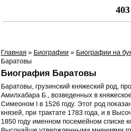
Главная
»
Биографии
»
Биографии на бу
Баратовы
Биография Баратовы
Баратовы, грузинский княжеский род, пр
Амилхабара Б., возведенных в княжеско
Симеоном I в 1526 году. Этот род показа
князей, при трактате 1783 года, и в Вы
1850 году именном посемейном списке к
Высочайше утвержденными мнениями гос