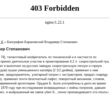
у Б
» Биография Барановский Владимир Степанович
ир Степанович
79), талантливый изобретатель по технической и в частности по
. принял деятельное участие в проектировании 4,2 л. скорострельной пуш
вал и выполнил на русских заводах скорострельную легкую и горную
дов) пушки уменьшенного калибра (2 1/2 дюйма), применил к ним
ик, предохранитель, унитарный патрон с экстрактором, придал снаряду
), применил почти безоткатный лафет, поворотный механизм, словом,
овременной артиллерии. Орудия Б. были употреблены в дело во время
 В 1879 году при исследовании возвращенных с войны патронов, давших
ел, и выброшенный им замок убил Б., лично производившего эти опыты 