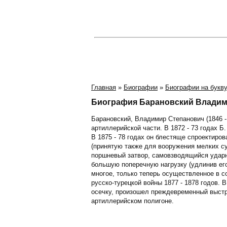
Главная
»
Биографии
»
Биографии на букв
Биография Барановский Владим
Барановский, Владимир Степанович (1846 - 
артиллерийской части. В 1872 - 73 годах Б
В 1875 - 78 годах он блестяще спроектиро
(принятую также для вооружения мелких су
поршневый затвор, самовзводящийся ударн
большую поперечную нагрузку (удлинив его
многое, только теперь осуществленное в с
русско-турецкой войны 1877 - 1878 годов.
осечку, произошел преждевременный выстр
артиллерийском полигоне.